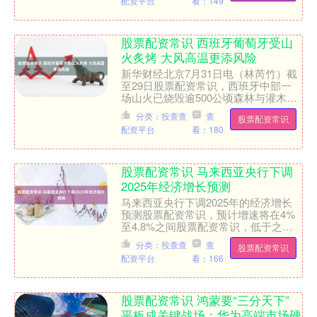
配资平台
看：149
股票配资常识 西班牙葡萄牙受山
火炙烤 大风高温更添风险
新华财经北京7月31日电（林芮竹）截
至29日股票配资常识，西班牙中部一
场山火已烧毁逾500公顷森林与灌木
丛。同属伊比利亚半岛的邻国葡萄牙截
分类：投查查
查
股票配资常识
至30日仍有多处山火。....
配资平台
看：180
股票配资常识 马来西亚央行下调
2025年经济增长预测
马来西亚央行下调2025年的经济增长
预测股票配资常识，预计增速将在4%
至4.8%之间股票配资常识，低于之前
预期的4.5%至5.5%。马来西亚央行将
分类：投查查
查
股票配资常识
2025年的通....
配资平台
看：166
股票配资常识 鸿蒙要“三分天下”
平板成关键战场：华为高端市场硬