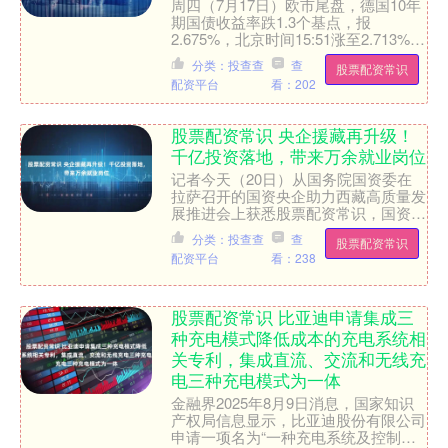
周四（7月17日）欧市尾盘，德国10年
期国债收益率跌1.3个基点，报
2.675%，北京时间15:51涨至2.713%刷
新日高，随后震荡下行并多次转跌股票
分类：投查查
查
股票配资常识
配资常识....
配资平台
看：202
股票配资常识 央企援藏再升级！
千亿投资落地，带来万余就业岗位
记者今天（20日）从国务院国资委在
拉萨召开的国资央企助力西藏高质量发
展推进会上获悉股票配资常识，国资央
企援藏再升级，一批新项目签约，着力
分类：投查查
查
股票配资常识
增进民生福祉。 Your....
配资平台
看：238
股票配资常识 比亚迪申请集成三
种充电模式降低成本的充电系统相
关专利，集成直流、交流和无线充
电三种充电模式为一体
金融界2025年8月9日消息，国家知识
产权局信息显示，比亚迪股份有限公司
申请一项名为“一种充电系统及控制方