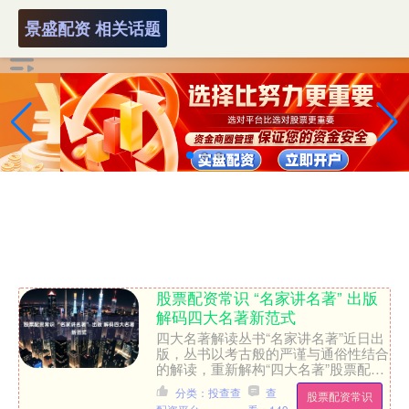
景盛配资 相关话题
股票配资常识 “名家讲名著” 出版
解码四大名著新范式
四大名著解读丛书“名家讲名著”近日出
版，丛书以考古般的严谨与通俗性结合
的解读，重新解构“四大名著”股票配资
常识，那些曾被视为神话符号的角色突
分类：投查查
查
股票配资常识
然有了历史的温度，带....