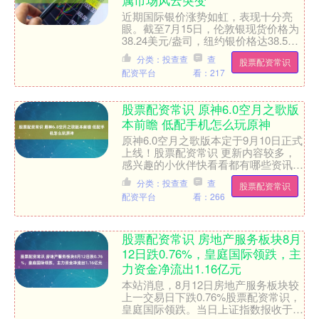
近期国际银价涨势如虹，表现十分亮
眼。截至7月15日，伦敦银现货价格为
38.24美元/盎司，纽约银价格达38.55
美元/盎司。自今年年初以来，国际银
分类：投查查
查
股票配资常识
价便开启了强劲....
配资平台
看：217
股票配资常识 原神6.0空月之歌版
本前瞻 低配手机怎么玩原神
原神6.0空月之歌版本定于9月10日正式
上线！股票配资常识 更新内容较多，
感兴趣的小伙伴快看看都有哪些资讯吧
~ - 📍角色卡池 本次版本更新分为上半
分类：投查查
查
股票配资常识
和下半两个阶....
配资平台
看：266
股票配资常识 房地产服务板块8月
12日跌0.76%，皇庭国际领跌，主
力资金净流出1.16亿元
本站消息，8月12日房地产服务板块较
上一交易日下跌0.76%股票配资常识，
皇庭国际领跌。当日上证指数报收于