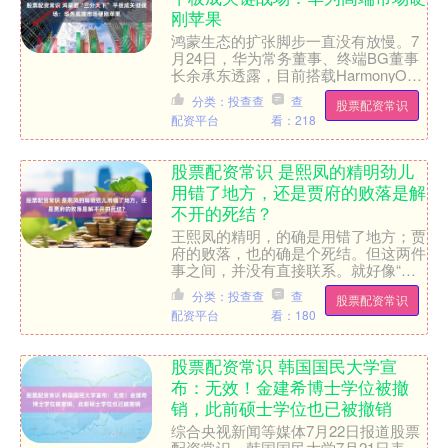
刚苹果
鸿蒙生态的扩张脚步一直没有放慢。7
月24日，华为常务董事、终端BG董事
长余承东透露，目前搭载HarmonyOS
5（鸿蒙5）的设备已有40多款股票配
分类：投查查
查
股票配资常识
资常识，系统....
配资平台
看：218
股票配资常识 是熙凤的精明劲儿
用错了地方，还是贾府的败落是解
不开的死结？
王熙凤的精明，的确是用错了地方；贾
府的败落，也的确是个死结。但这两件
事之间，并没有直接联系。就好像“雪
崩的时候，没有一片雪花是无辜的”，
分类：投查查
查
股票配资常识
但你不会真的以为，少落一....
配资平台
看：180
股票配资常识 韩国国民大学宣
布：无效！金建希博士学位被撤
销，此前硕士学位也已被撤销
综合央视新闻等媒体7月22日报道股票
配资常识，韩国国民大学7月21日表