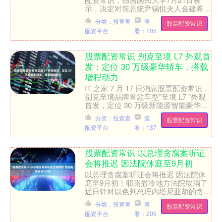
示，决定对前总统尹锡悦夫人金建希的
博士学历和学位作无效处理。 国民大
分类：投查查
查
股票配资常识
学方面表示，由于金建希....
配资平台
看：105
股票配资常识 别克至境 L7 外观首
发：定位 30 万级豪华轿车，搭载
增程动力
IT 之家 7 月 17 日消息股票配资常识，
别克至境品牌首款车型"至境 L7 "外观
首发，定位 30 万级新能源智能豪华轿
车，基于"百万级逍遥架构"打造。 据....
分类：投查查
查
股票配资常识
配资平台
看：137
股票配资常识 以总理贪腐案听证
会将推迟 因法院休庭至9月初
以总理贪腐案听证会将推迟 因法院休
庭至9月初！耶路撒冷地方法院取消了
近日针对以色列总理内塔尼亚胡的贪腐
案听证会股票配资常识，原因是日程安
分类：投查查
查
股票配资常识
排冲突。内塔尼亚胡下次出....
配资平台
看：205