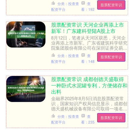
3665.92，上涨0.5%。深证成指报收于
分类：投查查
查
股票配资常识
11351....
配资平台
看：192
股票配资常识 天河企业再添上市
新军！广东建科登陆A股上市
8月12日，笔者从天河区获悉，天河企
业再添上市新军。广东省建筑科学研究
院集团股份有限公司在深圳证券交易所
创业板成功上市，公开发行股票10466
分类：投查查
查
股票配资常识
万股，发行价6.5....
配资平台
看：148
股票配资常识 成都创德天盛取得
一种卧式水泥罐专利，方便储存和
出料
金融界2025年8月5日消息股票配资常
识，国家知识产权局信息显示，成都创
德天盛机械设备有限公司取得一项名
为“一种卧式水泥罐”的专利，授权公告
分类：投查查
查
股票配资常识
号CN2231880....
配资平台
看：235