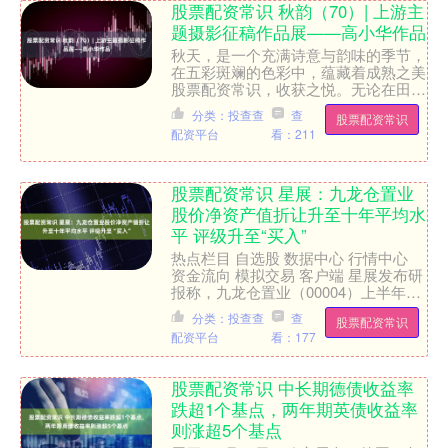
股票配资常识 秋韵（70）| 上游主
题摄影征稿作品展——高小华作品
秋天，是一个充满诗意与韵味的季节，
在五彩斑斓的色彩中，蕴藏着成熟之美
股票配资常识，收获之悦。无论在田野
还是果园，处处彰显着绚丽与成熟。让
分类：投查查
查
股票配资常识
我们在金秋时节相约上游，....
配资平台
看：211
股票配资常识 星展：九龙仓置业
股价净资产值折让升至十年平均水
平 评级升至“买入”
热点栏目 自选股 数据中心 行情中心
资金流向 模拟交易 客户端 星展发布研
报称，九龙仓置业（00004）上半年基
础利润同比升3%至20.35亿元，受减值
分类：投查查
查
股票配资常识
降低影....
配资平台
看：177
股票配资常识 中长期德债收益率
跌超1个基点，两年期英债收益率
则涨超5个基点