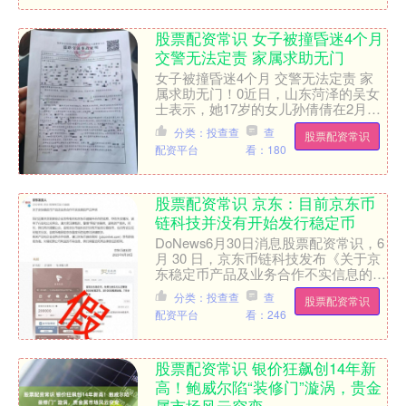
股票配资常识 女子被撞昏迷4个月
交警无法定责 家属求助无门
女子被撞昏迷4个月 交警无法定责 家
属求助无门！0近日，山东菏泽的吴女
士表示，她17岁的女儿孙倩倩在2月20
日晚遭遇车祸股票配资常识，至今昏迷
分类：投查查
查
股票配资常识
不醒，医疗费用已高....
配资平台
看：180
股票配资常识 京东：目前京东币
链科技并没有开始发行稳定币
DoNews6月30日消息股票配资常识，6
月 30 日，京东币链科技发布《关于京
东稳定币产品及业务合作不实信息的严
正声明》。声明全文如下： 我们近期
分类：投查查
查
股票配资常识
关注到某些....
配资平台
看：246
股票配资常识 银价狂飙创14年新
高！鲍威尔陷“装修门”漩涡，贵金
属市场风云突变