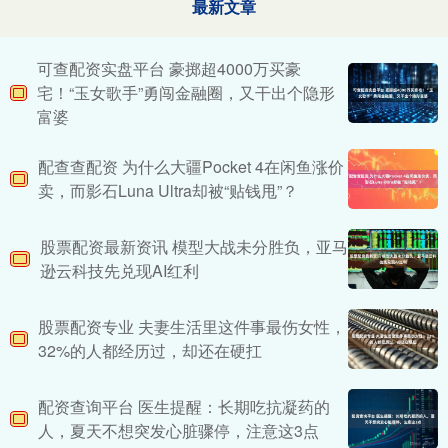
最新文章
可查配资实盘平台 豪掷超4000万买豪
宅！“玉女歌手”勇闯金融圈，又干出个隐形
富婆
配查查配资 为什么大疆Pocket 4在闲鱼涨价
卖，而影石Luna Ultra却被“贴钱甩”？
股票配资最新资讯 模型大战未分胜负，亚马
逊云科技先兑现AI红利
股票配资专业 夫妻生活里这件事最伤女性，
32%的人都经历过，却还在硬扛
配资查询平台 医生提醒：长期吃抗凝药的
人，夏天不想突发心脏骤停，注意这3点