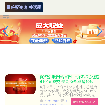
景盛配资 相关话题
配资炒股网站官网 上海3宗宅地超
61亿元成交 最高溢价率超40%
5月28日，上海出让3宗宅地，总起始
价45.62亿元，成交总额约为61.26亿
元。其中，闵行区地块经过136轮竞
价，最终由大华集团以总价36.55亿元
分类：好的
查
配资炒股网站官网
竞得，溢价....